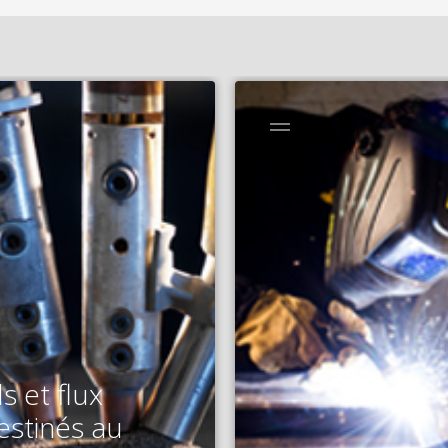
ls et flux
estinés au