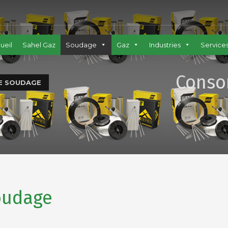
ueil
Sahel Gaz
Soudage
Gaz
Industries
Service
Conso
E SOUDAGE
oudage