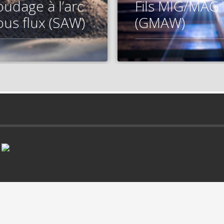
oudage à l’arc
Fils MIG/MAG
ous flux (SAW)
(GMAW)
r