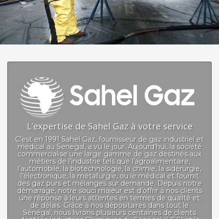
L’expertise de Sahel Gaz à votre service
C’est en 1991 Sahel Gaz, fournisseur de gaz industriel et
médical au Senegal, a vu le jour. Aujourd’hui, la société
commercialise une large gamme de gaz destinés aux
métiers de l’industrie tels que l’agroalimentaire,
l’automobile, la biotechnologie, la chimie, la sidérurgie,
l’électronique, la métallurgie, ou le médical et fournit
des gaz purs et mélanges sur demande. Depuis notre
démarrage, notre souci majeur est d’offrir à nos clients
une réponse à leurs attentes en termes de qualité et
de délais. Grâce à nos dépositaires dans tout le
Sénégal, nous livrons plusieurs centaines de clients