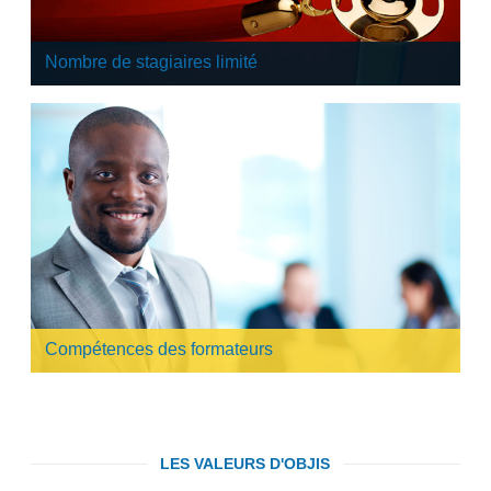
Nombre de stagiaires limité
Nous avons fait le choix, pour optimiser l’apport de la
formation à nos stagiaires inter-entreprise, de garantir un
maximum de 4 stagiaires par session de formation.
Compétences des formateurs
Les formateurs Objis ont tous des experts dans leur
domaine (plus de 7 ans d’expérience). Ils sont formés et
certifiés par Objis puis suivent tous les deux ans une
formation de formateurs Objis.
LES VALEURS D'OBJIS
Preuve de notre maîtrise technique, nous avons